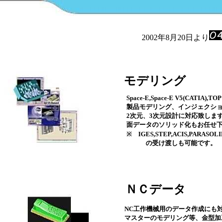
2002年8月20日より
モデリング
Space-E,Space-E V5(CATIA),
製品モデリング、インジェクシ
2次元、3次元設計に対応致しま
面データのソリッド化もお任せ
※ IGES,STEP,ACIS,PARAS
の受け渡しも可能です。
ＮＣデータ
NC工作機械用のデータ作成にも
マスターのモデリング等、金型加